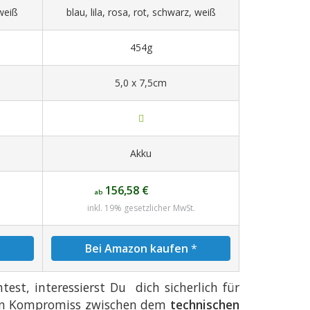
 weiß
blau, lila, rosa, rot, schwarz, weiß
454g
5,0 x 7,5cm
Akku
156,58 €
ab
inkl. 19% gesetzlicher MwSt.
*
Bei Amazon kaufen
*
st, interessierst Du dich sicherlich für
inen Kompromiss zwischen dem
technischen