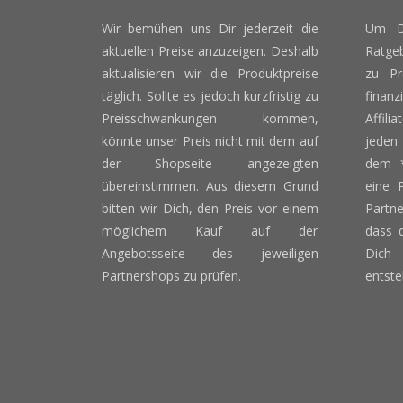
Wir bemühen uns Dir jederzeit die
Um D
aktuellen Preise anzuzeigen. Deshalb
Ratge
aktualisieren wir die Produktpreise
zu Pr
täglich. Sollte es jedoch kurzfristig zu
finan
Preisschwankungen kommen,
Affili
könnte unser Preis nicht mit dem auf
jeden
der Shopseite angezeigten
dem *
übereinstimmen. Aus diesem Grund
eine 
bitten wir Dich, den Preis vor einem
Partn
möglichem Kauf auf der
dass d
Angebotsseite des jeweiligen
Dich 
Partnershops zu prüfen.
entste