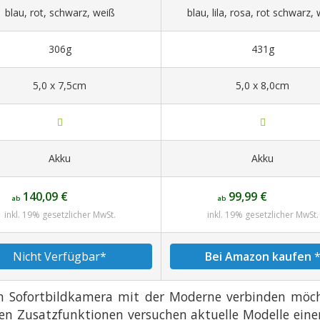
blau, rot, schwarz, weiß
blau, lila, rosa, rot schwarz,
306g
431g
5,0 x 7,5cm
5,0 x 8,0cm
Akku
Akku
140,09 €
99,99 €
ab
ab
inkl. 19% gesetzlicher MwSt.
inkl. 19% gesetzlicher MwSt.
Nicht Verfügbar*
Bei Amazon kaufen
 Sofortbildkamera mit der Moderne verbinden möchte
igen Zusatzfunktionen versuchen aktuelle Modelle e