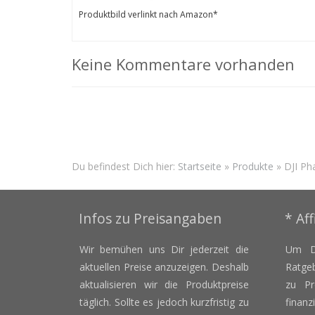
Produktbild verlinkt nach Amazon*
Keine Kommentare vorhanden
Du befindest Dich hier:
Startseite
»
Produkte
»
DJI Ph
Infos zu Preisangaben
* Aff
Wir bemühen uns Dir jederzeit die
Um D
aktuellen Preise anzuzeigen. Deshalb
Ratge
aktualisieren wir die Produktpreise
zu Pr
täglich. Sollte es jedoch kurzfristig zu
finan