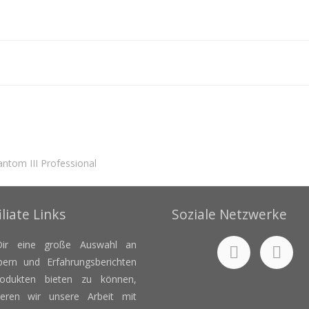
antom III Professional
iliate Links
Soziale Netzwerke
ir eine große Auswahl an
bern und Erfahrungsberichten
odukten bieten zu können,
zieren wir unsere Arbeit mit