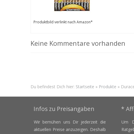
Produktbild verlinkt nach Amazon*
Keine Kommentare vorhanden
Du befindest Dich hier:
Startseite
»
Produkte
»
Durace
Infos zu Preisangaben
* Aff
Wir bemühen uns Dir jederzeit die
Um D
aktuellen Preise anzuzeigen. Deshalb
Ratge