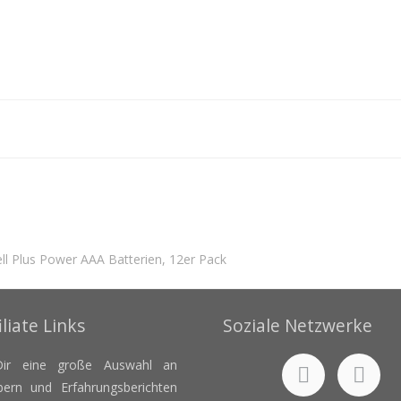
ll Plus Power AAA Batterien, 12er Pack
iliate Links
Soziale Netzwerke
ir eine große Auswahl an
bern und Erfahrungsberichten