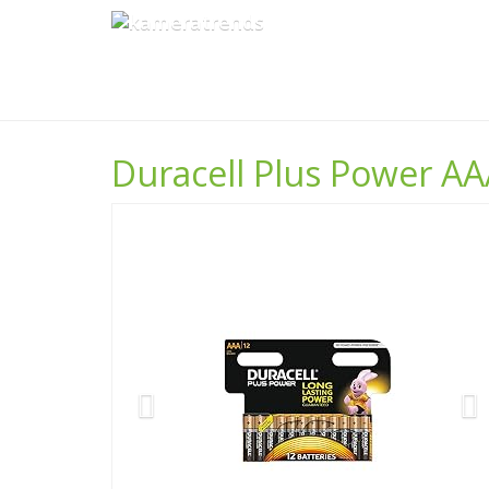
Skip
to
main
content
Duracell Plus Power AA