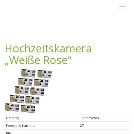
Skip
Toggle
to
navigat
main
content
Hochzeitskamera
„Weiße Rose“
Umfang
10 Kameras
Fotos pro Kamera
27
Blitz