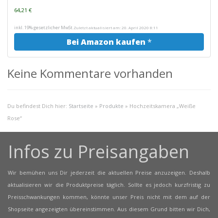
64,21 €
inkl. 19% gesetzlicher MwSt.
Zuletzt aktualisiert am: 20. April 2020 8:11
Bei Amazon kaufen
*
Keine Kommentare vorhanden
Du befindest Dich hier:
Startseite
»
Produkte
»
Hochzeitskamera „Weiße
Rose“
Infos zu Preisangaben
Wir bemühen uns Dir jederzeit die aktuellen Preise anzuzeigen. Deshalb
aktualisieren wir die Produktpreise täglich. Sollte es jedoch kurzfristig zu
Preisschwankungen kommen, könnte unser Preis nicht mit dem auf der
Shopseite angezeigten übereinstimmen. Aus diesem Grund bitten wir Dich,