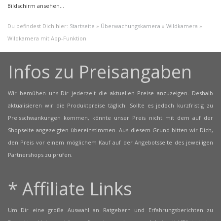
Bildschirm ansehen…
Du befindest Dich hier:
Startseite
»
Überwachungskamera
»
Wildkamera
»
Wildkamera mit App-Funktion
Infos zu Preisangaben
Wir bemühen uns Dir jederzeit die aktuellen Preise anzuzeigen. Deshalb
aktualisieren wir die Produktpreise täglich. Sollte es jedoch kurzfristig zu
Preisschwankungen kommen, könnte unser Preis nicht mit dem auf der
Shopseite angezeigten übereinstimmen. Aus diesem Grund bitten wir Dich,
den Preis vor einem möglichem Kauf auf der Angebotsseite des jeweiligen
Partnershops zu prüfen.
* Affiliate Links
Um Dir eine große Auswahl an Ratgebern und Erfahrungsberichten zu