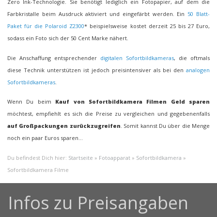
Zero Ink-Technologie. Sie benötigt lediglich ein Fotopapier, auf dem die
Farbkristalle beim Ausdruck aktiviert und eingefärbt werden. Ein
50 Blatt-
Paket für die Polaroid Z2300
* beispielsweise kostet derzeit 25 bis 27 Euro,
sodass ein Foto sich der 50 Cent Marke nähert.
Die Anschaffung entsprechender
digitalen Sofortbildkameras
, die oftmals
diese Technik unterstützen ist jedoch preisintensiver als bei den
analogen
Sofortbildkameras
.
Wenn Du beim
Kauf von Sofortbildkamera Filmen Geld sparen
möchtest, empfiehlt es sich die Preise zu vergleichen und gegebenenfalls
auf Großpackungen zurückzugreifen
. Somit kannst Du über die Menge
noch ein paar Euros sparen…
Du befindest Dich hier:
Startseite
»
Fotoapparat
»
Sofortbildkamera
»
Sofortbildkamera Filme
Infos zu Preisangaben